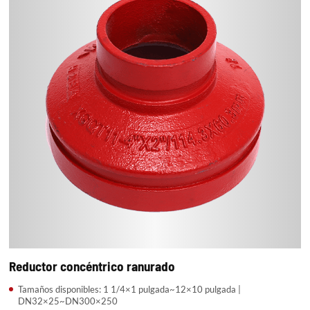
Reductor concéntrico ranurado
Tamaños disponibles: 1 1/4×1 pulgada~12×10 pulgada |
DN32×25~DN300×250