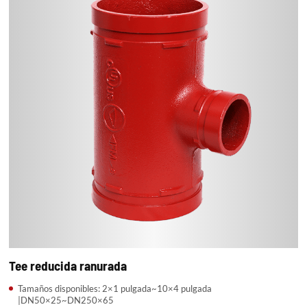
Tee reducida ranurada
Tamaños disponibles: 2×1 pulgada~10×4 pulgada
|DN50×25~DN250×65